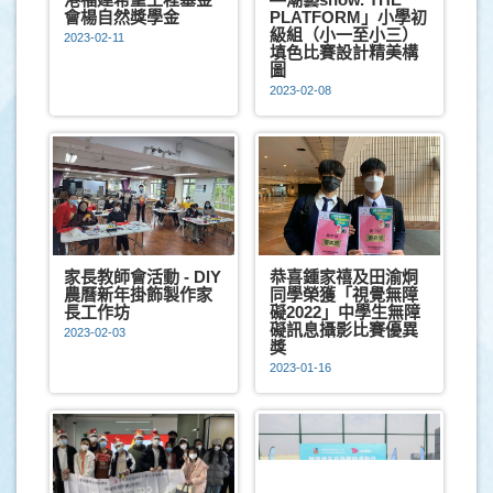
會楊自然獎學金
PLATFORM」小學初
級組（小一至小三）
2023-02-11
填色比賽設計精美構
圖
2023-02-08
家長教師會活動 - DlY
恭喜鍾家禧及田渝烔
農曆新年掛飾製作家
同學榮獲「視覺無障
長工作坊
礙2022」中學生無障
礙訊息攝影比賽優異
2023-02-03
獎
2023-01-16