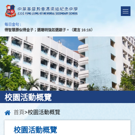
每日金句 :
得智慧勝似得金子；選聰明強如選銀子。（箴言 16:16）
校園活動概覽
首頁
>校園活動概覽
校園活動概覽