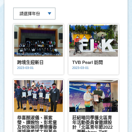
跨境生迎新日
TVB Pearl 訪問
2023-03-01
2023-03-01
恭喜顏淑儀、蔡紫
莊紹暘同學獲北區青
瑩、譚婉怡、彭希童
年活動委員會邀請設
及何依琳同學榮獲香
計「北區青年節2022
港福建希望工程基金
—潮藝show. THE