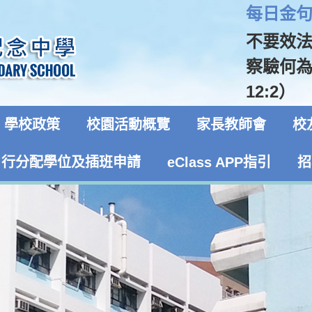
每日金句 
不要效
察驗何
12:2）
學校政策
校園活動概覽
家長教師會
校
自行分配學位及插班申請
eClass APP指引
招