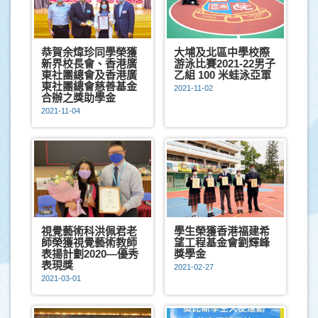
恭賀余煒珍同學榮獲
大埔及北區中學校際
新界校長會、香港廣
游泳比賽2021-22男子
東社團總會及香港廣
乙組 100 米蛙泳亞軍
東社團總會慈善基金
2021-11-02
合辦之獎助學金
2021-11-04
視覺藝術科洪佩君老
學生榮獲香港福建希
師榮獲視覺藝術教師
望工程基金會劉輝峰
表揚計劃2020—優秀
獎學金
表現獎
2021-02-27
2021-03-01