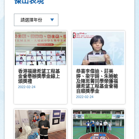
傑出表現
香港福建希望工程基
恭喜李偉迪、莊美
金會舉辦獎學金線上
婷、梁宇錡、朱曉敏
頒獎禮
及陳思菁同學榮獲福
建希望工程基金會楊
2022-02-24
自順獎學金
2022-02-24