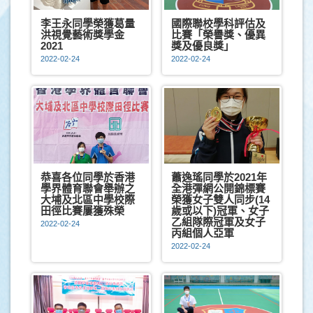
李王永同學榮獲葛量
國際聯校學科評估及
洪視覺藝術獎學金
比賽「榮譽獎、優異
2021
獎及優良獎」
2022-02-24
2022-02-24
恭喜各位同學於香港
蕭逸瑤同學於2021年
學界體育聯會舉辦之
全港彈網公開錦標賽
大埔及北區中學校際
榮獲女子雙人同步(14
田徑比賽屢獲殊榮
歲或以下)冠軍、女子
乙組隊際冠軍及女子
2022-02-24
丙組個人亞軍
2022-02-24