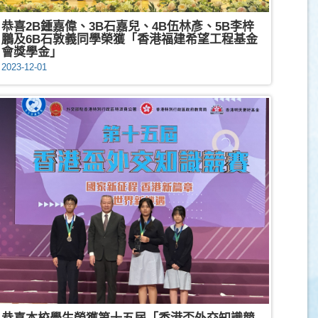
恭喜2B鍾嘉偉、3B石嘉兒、4B伍林彥、5B李梓
鵬及6B石敦義同學榮獲「香港福建希望工程基金
會獎學金」
2023-12-01