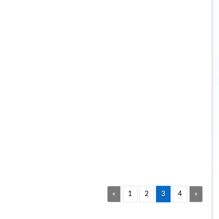
«
1
2
3
4
»