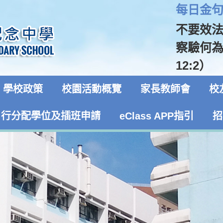
每日金句 
不要效
察驗何
12:2）
學校政策
校園活動概覽
家長教師會
校
自行分配學位及插班申請
eClass APP指引
招