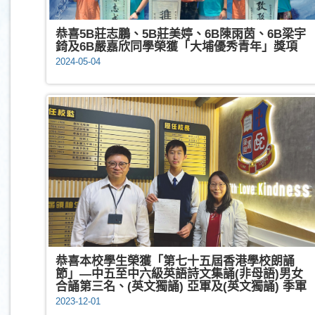
恭喜5B莊志鵬、5B莊美婷、6B陳雨茵、6B梁宇
錡及6B嚴嘉欣同學榮獲「大埔優秀青年」獎項
2024-05-04
恭喜本校學生榮獲「第七十五屆香港學校朗誦
節」—中五至中六級英語詩文集誦(非母語)男女
合誦第三名、(英文獨誦) 亞軍及(英文獨誦) 季軍
2023-12-01