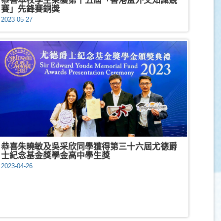
恭喜本校學生榮獲第十五屆「香港盃外交知識競
賽」先鋒賽銅獎
2023-05-27
恭喜朱曉敏及吳采欣同學獲得第三十六屆尤德爵
士紀念基金獎學金高中學生獎
2023-04-26