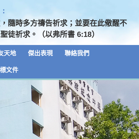
:
靈，隨時多方禱告祈求；並要在此儆醒不
聖徒祈求。（以弗所書 6:18）
友天地
傑出表現
聯絡我們
標文件