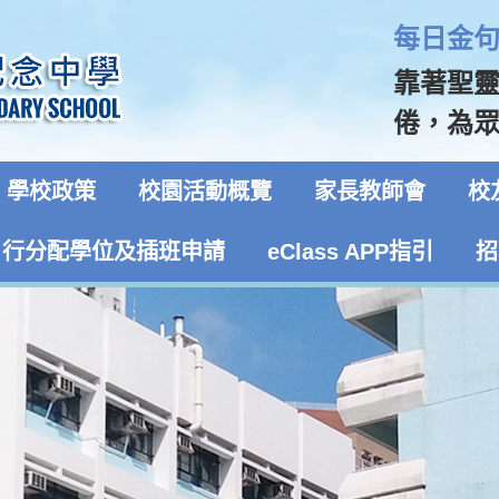
每日金句 
靠著聖
倦，為眾
學校政策
校園活動概覽
家長教師會
校
自行分配學位及插班申請
eClass APP指引
招