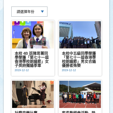
本校 4B 班陳思菁同
本校中五級同學榮獲
學榮獲「第七十一屆
「第七十一屆香港學
香港學校朗誦節」女
校朗誦節」男女合誦
子英詩獨誦季軍
優勝者殊榮
2019-12-12
2019-12-12
社際音樂比賽
家長教師會活動 - 陸