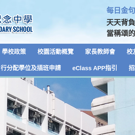
每日金句 
天天背
當稱頌的！
學校政策
校園活動概覽
家長教師會
校
自行分配學位及插班申請
eClass APP指引
招