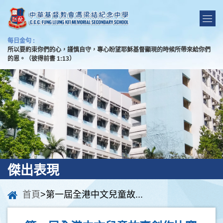
每日金句 :
所以要約束你們的心，謹慎自守，專心盼望耶穌基督顯現的時候所帶來給你們
的恩。（彼得前書 1:13）
傑出表現
首頁
>第一屆全港中文兒童故...