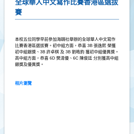
全球華人中文寫作比賽香港區選拔
賽
本校五位同學早前參加海鷗社舉辦的全球華人中文寫作
比賽香港區選拔賽。初中組方面，恭喜
3B
張逸熙 榮獲
初中組銀獎、
3B
許卓棋 及
3B
劉晧鈞 獲初中組優異獎。
高中組方面，恭喜
6D
樊清優、
6C
陳俊廷 分別獲高中組
銀獎及優異獎。
相片瀏覽