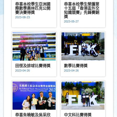
恭喜本校學生亞洲國
恭喜本校學生榮獲第
際數學奧林匹克公開
十五屆「香港盃外交
賽決賽得獎
知識競賽」先鋒賽銅
獎
2023-08-23
2023-05-27
田徑及排球比賽得獎
數學比賽得獎
2023-04-26
2023-04-26
恭喜朱曉敏及吳采欣
中文科比賽得獎