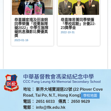
恭喜鍾家禧及田渝烔
恭喜陳思菁同學榮獲
同學榮獲「視覺無障
「學校起動」計劃22-
礙2022」中學生無障
23獎學金
礙訊息攝影比賽優異
2022-10-31
獎
2023-01-16
中華基督教會馮梁結紀念中學
CCC Fung Leung Kit Memorial Secondary School
地址： 新界大埔寶湖道22號 (22 Plover Cove
Road, Tai Po, N.T., Hong Kong)
學校地圖
電話： 2651 6033
傳真： 2650 9629
電郵：
info@flk.edu.hk