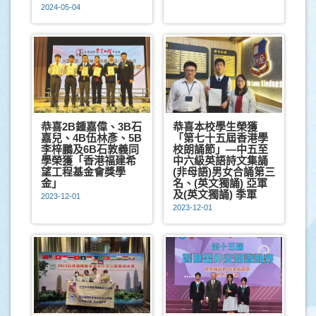
2024-05-04
恭喜2B鍾嘉偉、3B石
恭喜本校學生榮獲
嘉兒、4B伍林彥、5B
「第七十五屆香港學
李梓鵬及6B石敦義同
校朗誦節」—中五至
學榮獲「香港福建希
中六級英語詩文集誦
望工程基金會獎學
(非母語)男女合誦第三
金」
名、(英文獨誦) 亞軍
及(英文獨誦) 季軍
2023-12-01
2023-12-01