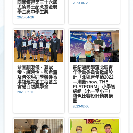
同學獲得第三十六屆
2023-04-25
尤德爵士紀念基金獎
學金高中學生獎
2023-04-26
恭喜顏淑儀、蔡紫
莊紹暘同學獲北區青
瑩、譚婉怡、彭希童
年活動委員會邀請設
及何依琳同學榮獲香
計「北區青年節2022
港福建希望工程基金
—潮藝show. THE
會楊自然獎學金
PLATFORM」小學初
級組（小一至小三）
2023-02-11
填色比賽設計精美構
圖
2023-02-08