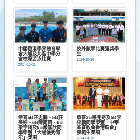
中國香港學界體育聯
校外數學比賽獲獎學
會大埔及北區中學分
生
會校際游泳比賽
2024-10-28
2024-10-31
恭喜5B莊志鵬、5B莊
恭喜3B叢兆奇及5B李
美婷、6B陳雨茵、6B
梓鵬同學榮獲「中華
梁宇錡及6B嚴嘉欣同
基督教會香港區會」
學榮獲「大埔優秀青
模範生獎項
年」獎項
2024-04-12