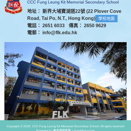
CCC Fung Leung Kit Memorial Secondary School
地址： 新界大埔寶湖道22號 (22 Plover Cove
Road, Tai Po, N.T., Hong Kong)
學校地圖
電話： 2651 6033
傳真： 2650 9629
電郵：
info@flk.edu.hk
Copyright © 2026. CCC Fung Leung Kit Memorial Secondary School. All rights reserved
Powered by
教育傳媒集團
‧
GoodSchool.hk