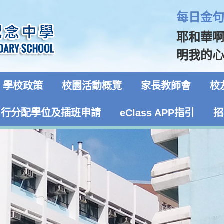
每日金句 
耶和華
明我的心
學校政策
校園活動概覽
家長教師會
校
自行分配學位及插班申請
eClass APP指引
招