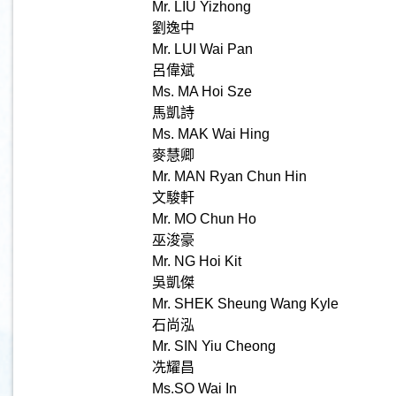
Mr. LIU Yizhong
劉逸中
Mr. LUI Wai Pan
呂偉斌
Ms. MA Hoi Sze
馬凱詩
Ms. MAK Wai Hing
麥慧卿
Mr. MAN Ryan Chun Hin
文駿軒
Mr. MO Chun Ho
巫浚豪
Mr. NG Hoi Kit
吳凱傑
Mr. SHEK Sheung Wang Kyle
石尚泓
Mr. SIN Yiu Cheong
冼耀昌
Ms.SO Wai In