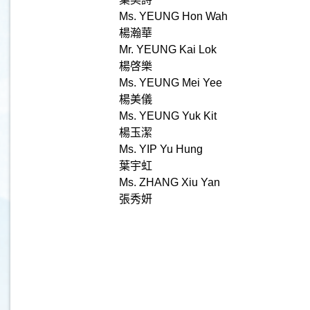
Ms. YEUNG Hon Wah
楊瀚華
Mr. YEUNG Kai Lok
楊啓樂
Ms. YEUNG Mei Yee
楊美儀
Ms. YEUNG Yuk Kit
楊玉潔
Ms. YIP Yu Hung
葉宇虹
Ms. ZHANG Xiu Yan
張秀妍