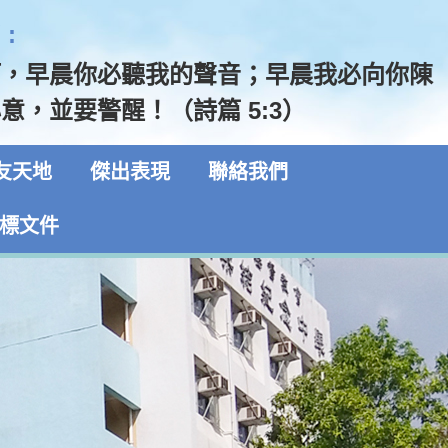
:
啊，早晨你必聽我的聲音；早晨我必向你陳
意，並要警醒！（詩篇 5:3）
友天地
傑出表現
聯絡我們
標文件