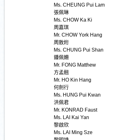
Ms. CHEUNG Pui Lam
張佩琳
Ms. CHOW Ka Ki
周嘉琪
Mr. CHOW York Hang
周敫烆
Ms. CHUNG Pui Shan
鍾佩姍
Mr. FONG Matthew
方孟翹
Mr. HO Kin Hang
何劍行
Ms. HUNG Pui Kwan
洪佩君
Mr. KONRAD Faust
Ms. LAI Kai Yan
黎啟欣
Ms. LAI Ming Sze
黎明詩