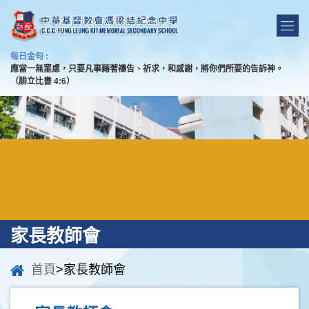
每日金句 :
應當一無罣慮，只要凡事藉著禱告、祈求，和感謝，將你們所要的告訴神。
（腓立比書 4:6）
家長教師會
首頁
>家長教師會