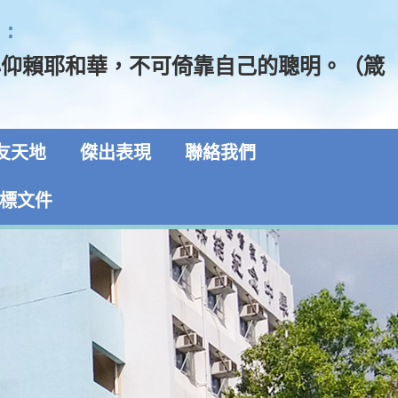
:
心仰賴耶和華，不可倚靠自己的聰明。（箴
友天地
傑出表現
聯絡我們
標文件