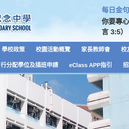
每日金句 
你要專
言 3:5）
學校政策
校園活動概覽
家長教師會
校
自行分配學位及插班申請
eClass APP指引
招