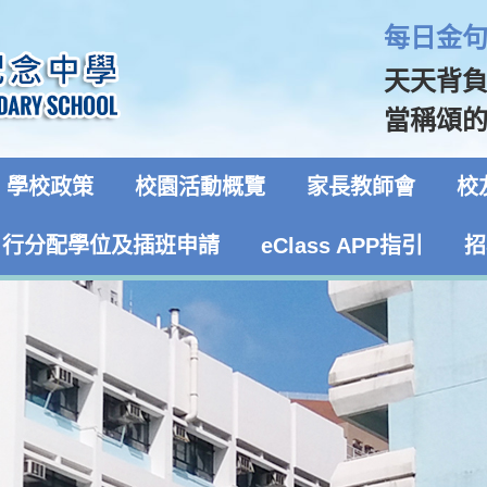
每日金句 
天天背
當稱頌的！
學校政策
校園活動概覽
家長教師會
校
自行分配學位及插班申請
eClass APP指引
招