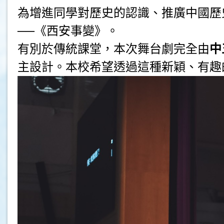
為增進同學對歷史的認識、推廣中國歷史
──《西安事變》。
有別於傳統課堂，本次舞台劇完全由
中
主設計。本校希望透過這種新穎、有趣