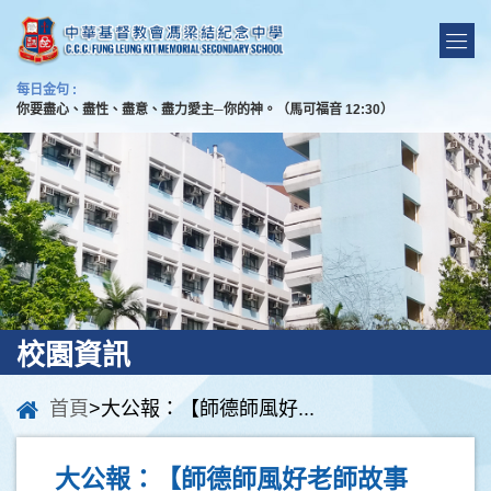
每日金句 :
你要盡心、盡性、盡意、盡力愛主─你的神。（馬可福音 12:30）
校園資訊
首頁
>大公報：【師德師風好...
大公報：【師德師風好老師故事