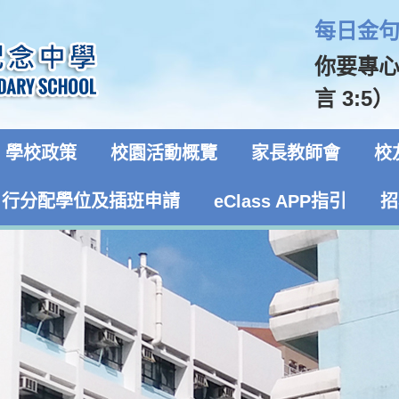
每日金句 
你要專
言 3:5）
學校政策
校園活動概覽
家長教師會
校
自行分配學位及插班申請
eClass APP指引
招