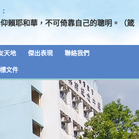
:
心仰賴耶和華，不可倚靠自己的聰明。（箴
友天地
傑出表現
聯絡我們
標文件