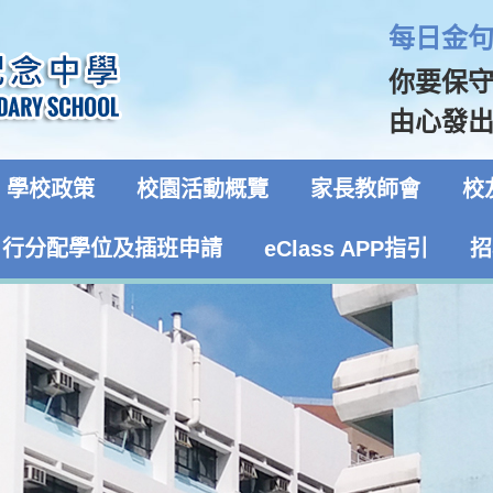
每日金句 
你要保
由心發出
學校政策
校園活動概覽
家長教師會
校
自行分配學位及插班申請
eClass APP指引
招