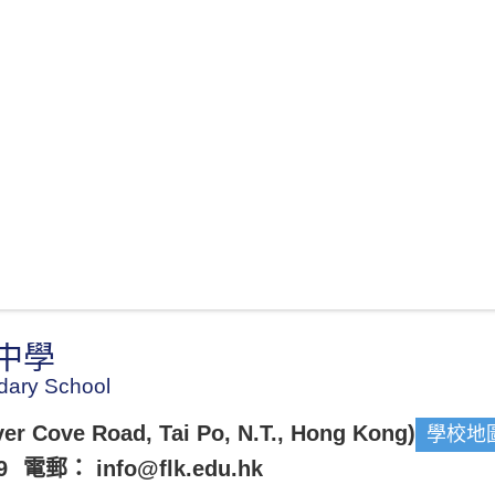
中學
dary School
ve Road, Tai Po, N.T., Hong Kong)
學校地
9
電郵：
info@flk.edu.hk