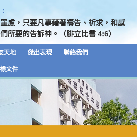
:
無罣慮，只要凡事藉著禱告、祈求，和感
們所要的告訴神。（腓立比書 4:6）
友天地
傑出表現
聯絡我們
標文件