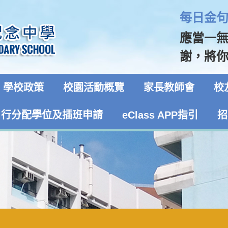
每日金句 
應當一
謝，將你
學校政策
校園活動概覽
家長教師會
校
自行分配學位及插班申請
eClass APP指引
招