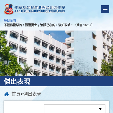
每日金句 :
不輕易發怒的，勝過勇士；治服己心的，強如取城。（箴言 16:32）
傑出表現
首頁
>
傑出表現