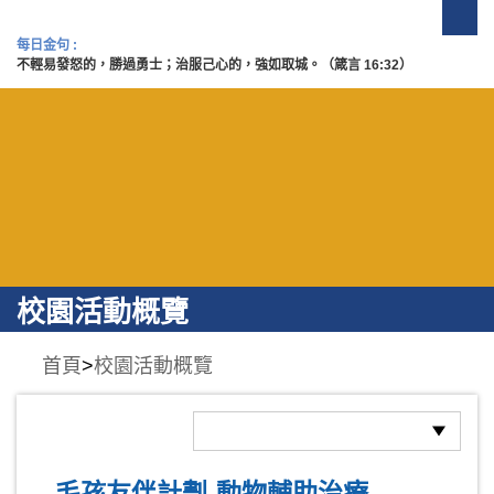
每日金句 :
不輕易發怒的，勝過勇士；治服己心的，強如取城。（箴言 16:32）
校園活動概覽
首頁
>
校園活動概覽
毛孩友伴計劃-動物輔助治療