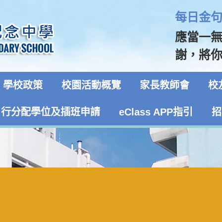
每日金句 
應當一
謝，將你
學校政策
校園活動概覽
家長教師會
校
自行分配學位及插班申請
eClass APP指引
招