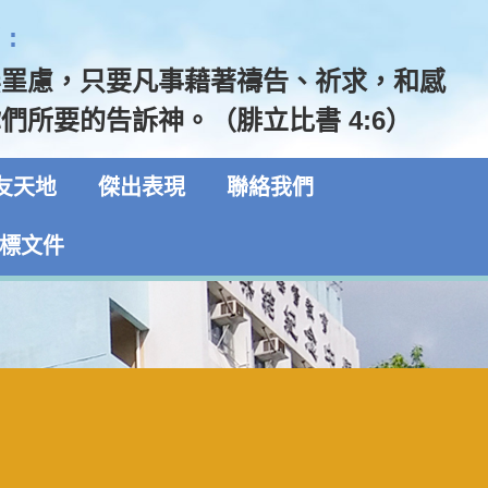
:
無罣慮，只要凡事藉著禱告、祈求，和感
們所要的告訴神。（腓立比書 4:6）
友天地
傑出表現
聯絡我們
標文件