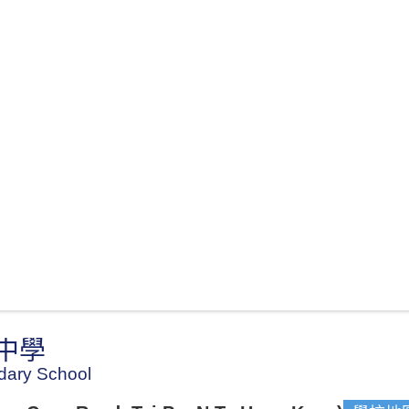
中學
dary School