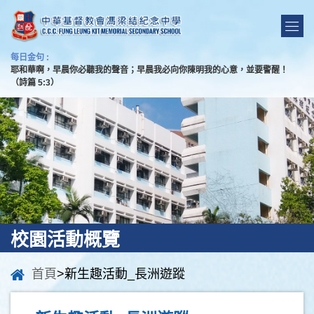
每日金句 :
耶和華啊，早晨你必聽我的聲音；早晨我必向你陳明我的心意，並要警醒！
（詩篇 5:3）
校園活動概覽
首頁
>新生趣活動_長洲遊蹤