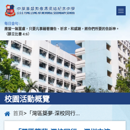
每日金句 :
應當一無罣慮，只要凡事藉著禱告、祈求，和感謝，將你們所要的告訴神。
（腓立比書 4:6）
校園活動概覽
首頁
>「灣區築夢·深校同行...