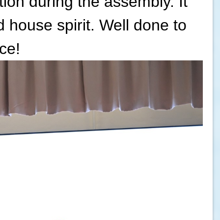
ion during the assembly. It
 house spirit. Well done to
ce!