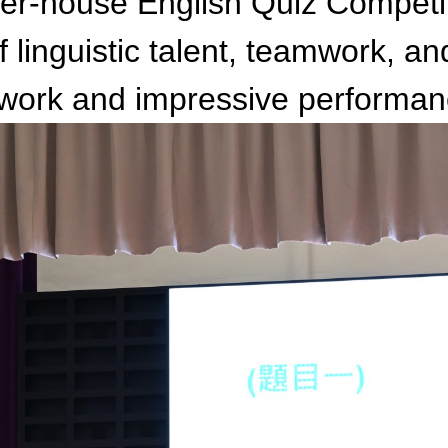
er-house English Quiz Competit
linguistic talent, teamwork, and
rd work and impressive performan