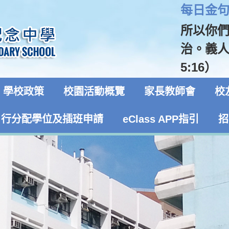
每日金句 
所以你
治。義
5:16）
學校政策
校園活動概覽
家長教師會
校
自行分配學位及插班申請
eClass APP指引
招