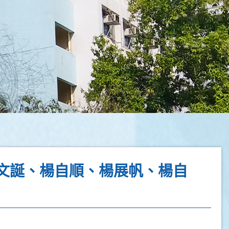
文誕、楊自順、楊展帆、楊自