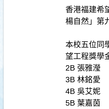
香港福建希
楊自然」第
本校五位同
望工程獎學
2B 張雅瀅
3B 林銘愛
4B 吳艾妮
5B 葉嘉茵