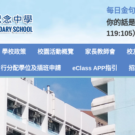
每日金句 
你的話
119:10
學校政策
校園活動概覽
家長教師會
校
自行分配學位及插班申請
eClass APP指引
招