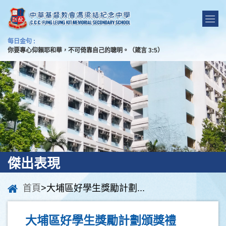
每日金句 :
你要專心仰賴耶和華，不可倚靠自己的聰明。（箴言 3:5）
傑出表現
首頁
>大埔區好學生獎勵計劃...
大埔區好學生獎勵計劃頒獎禮