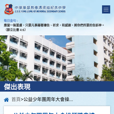
每日金句 :
應當一無罣慮，只要凡事藉著禱告、祈求，和感謝，將你們所要的告訴神。
（腓立比書 4:6）
傑出表現
首頁
>公益少年團周年大會操...