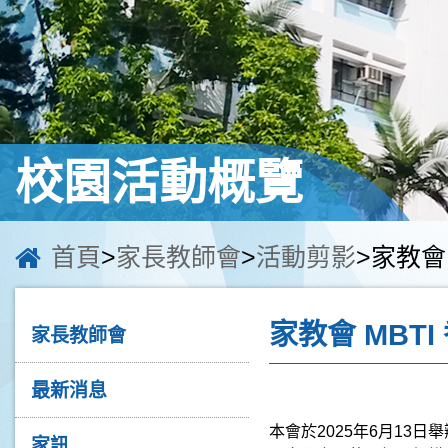
校園活動概覽
首頁
>
家長教師會
>
活動剪影
>家教會 
家教會 MBT
家長教師會
最新消息
本會於
2025
年
6
月
13
日舉
家訊