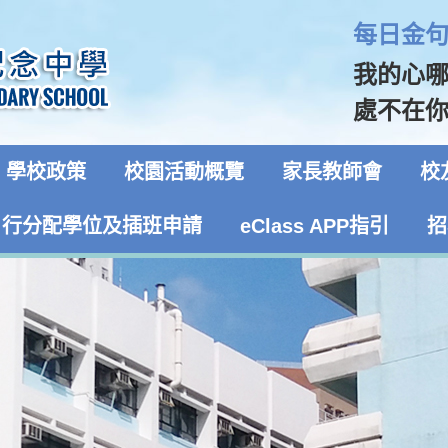
每日金句 
我的心
處不在你
學校政策
校園活動概覽
家長教師會
校
自行分配學位及插班申請
eClass APP指引
招