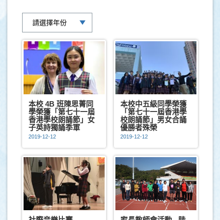
本校 4B 班陳思菁同
本校中五級同學榮獲
學榮獲「第七十一屆
「第七十一屆香港學
香港學校朗誦節」女
校朗誦節」男女合誦
子英詩獨誦季軍
優勝者殊榮
2019-12-12
2019-12-12
社際音樂比賽
家長教師會活動 - 陸