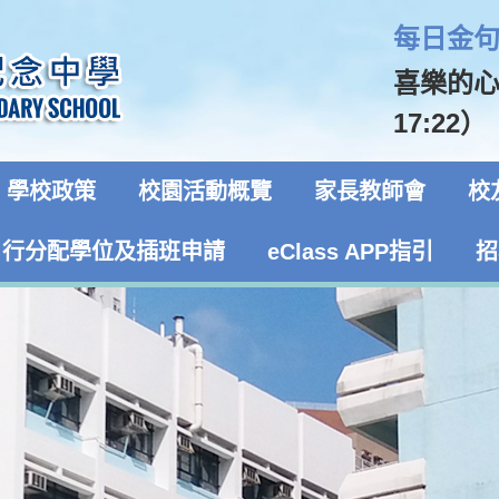
每日金句 
喜樂的
17:22）
學校政策
校園活動概覽
家長教師會
校
自行分配學位及插班申請
eClass APP指引
招