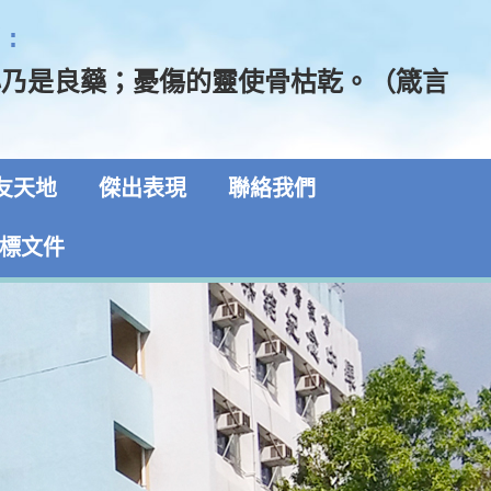
:
心乃是良藥；憂傷的靈使骨枯乾。（箴言
友天地
傑出表現
聯絡我們
標文件