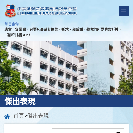
每日金句 :
應當一無罣慮，只要凡事藉著禱告、祈求，和感謝，將你們所要的告訴神。
（腓立比書 4:6）
傑出表現
首頁
>
傑出表現