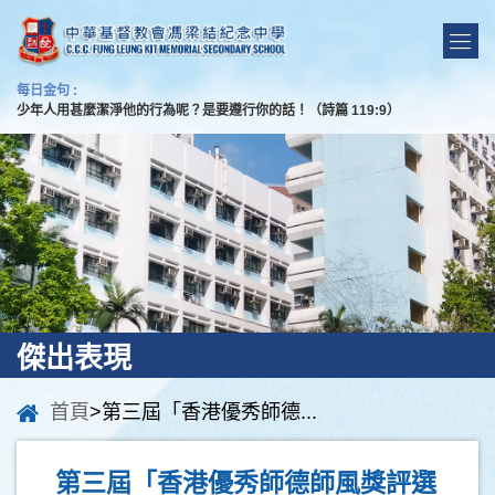
每日金句 :
少年人用甚麼潔淨他的行為呢？是要遵行你的話！（詩篇 119:9）
傑出表現
首頁
>第三屆「香港優秀師德...
第三屆「香港優秀師德師風獎評選