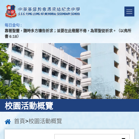
每日金句 :
靠著聖靈，隨時多方禱告祈求；並要在此儆醒不倦，為眾聖徒祈求。（以弗所
書 6:18）
校園活動概覽
首頁
>
校園活動概覽