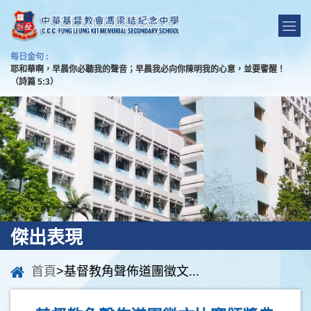
每日金句 :
耶和華啊，早晨你必聽我的聲音；早晨我必向你陳明我的心意，並要警醒！
（詩篇 5:3）
傑出表現
首頁
>基督教角聲佈道團徵文...