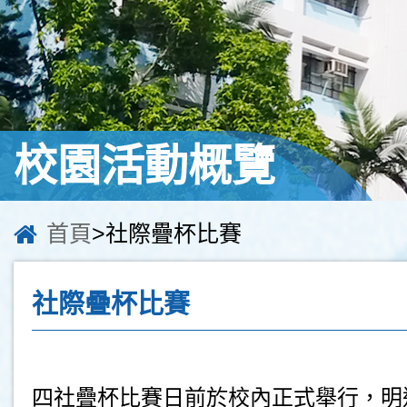
校園活動概覽
首頁
>社際疊杯比賽
社際疊杯比賽
四社疊杯比賽日前於校內正式舉行，明