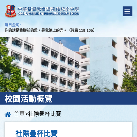
每日金句 :
你的話是我腳前的燈，是我路上的光。（詩篇 119:105）
校園活動概覽
首頁
>社際疊杯比賽
社際疊杯比賽