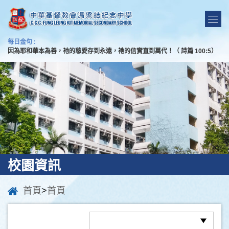
每日金句 :
因為耶和華本為善，祂的慈愛存到永遠，祂的信實直到萬代！（ 詩篇 100:5）
校園資訊
首頁
>
首頁