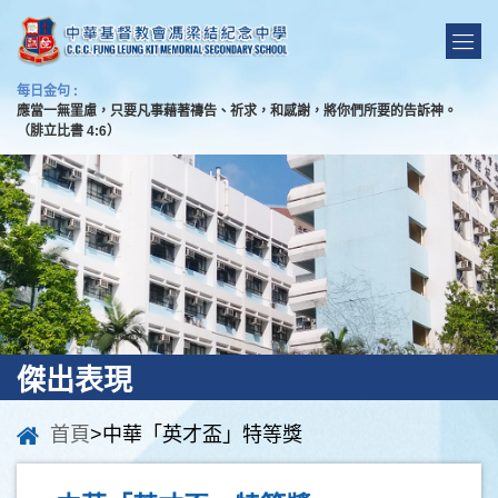
每日金句 :
應當一無罣慮，只要凡事藉著禱告、祈求，和感謝，將你們所要的告訴神。
（腓立比書 4:6）
傑出表現
首頁
>中華「英才盃」特等獎