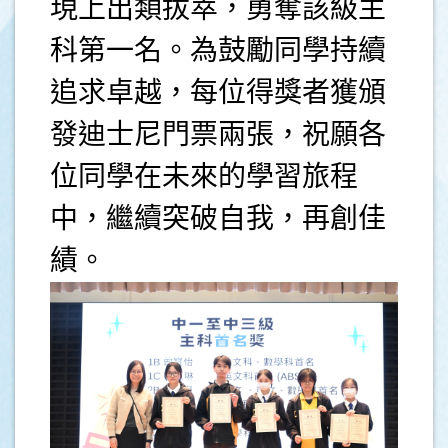
現上出類拔萃，勇奪該級主
科第一名。為鼓勵同學持續
追求卓越，每位得獎者獲頒
發迪士尼門票兩張，祝願各
位同學在未來的學習旅程
中，繼續突破自我，再創佳
績。