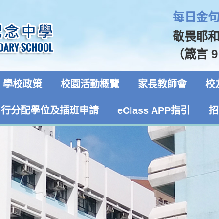
每日金句 
敬畏耶
（箴言 9
學校政策
校園活動概覽
家長教師會
校
自行分配學位及插班申請
eClass APP指引
招