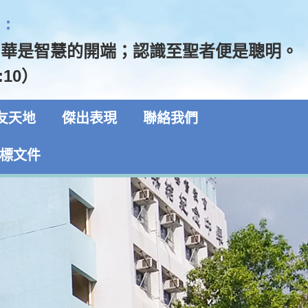
:
和華是智慧的開端；認識至聖者便是聰明。
:10）
友天地
傑出表現
聯絡我們
標文件