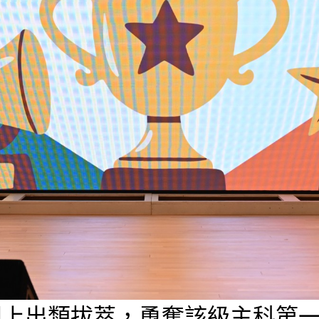
現上出類拔萃，勇奪該級主科第