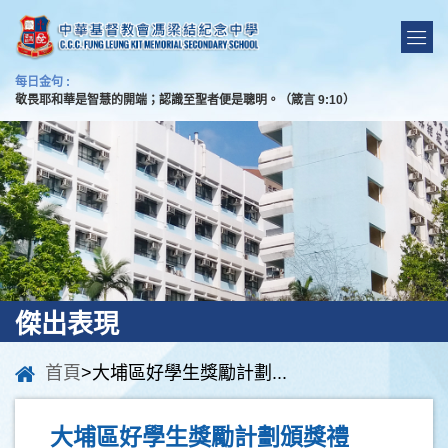
每日金句 :
敬畏耶和華是智慧的開端；認識至聖者便是聰明。（箴言 9:10）
傑出表現
首頁
>大埔區好學生獎勵計劃...
大埔區好學生獎勵計劃頒獎禮