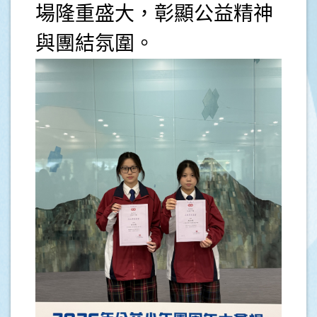
場隆重盛大，彰顯公益精神
與團結氛圍。