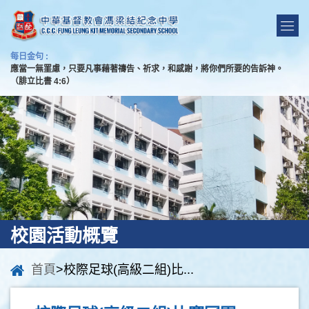
每日金句 :
應當一無罣慮，只要凡事藉著禱告、祈求，和感謝，將你們所要的告訴神。
（腓立比書 4:6）
校園活動概覽
首頁
>校際足球(高級二組)比...