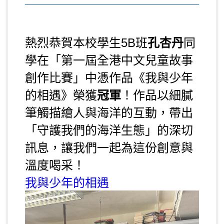
熱烈恭賀本校學生5B班
孔杏丹
同學在
「第一屆全港中文兒童故事創作比
賽」中憑作品《我與少年的相遇》榮
獲
冠軍
！作品以細膩筆觸描繪人與海
洋的互動，帶出「守護我們的海洋生
態」的深切訊息，讓我們一起為這份
創意與溫度喝采！
我與少年的相遇